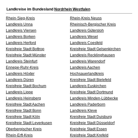
Landkreise im Bundesland
Nordrhein Westfalen
Rhein-Sieg-Kreis
Rhein-Kreis Neuss
Landkreis Unna
Rheinisch-Bergischer Kreis
Landkreis Viersen
Landkreis Gütersloh
Landkreis Borken
Landkreis Wesel
Landkreis Herford
Landkreis Coesfeld
Kreisfreie Stadt Bottrop
Kreisfreie Stadt Gelsenkirchen
Kreisfreie Stadt Münster
Landkreis Recklinghausen
Landkreis Steinfurt
Landkreis Warendorf
Ennepe-Ruhr-Kreis
Landkreis Aachen
Landkreis Höxter
Hochsauerlandkreis
Landkreis Düren
Kreisfreie Stadt Bielefeld
Kreisfreie Stadt Bochum
Landkreis Euskirchen
Landkreis Lippe
Kreisfreie Stadt Dortmund
Landkreis Heinsberg
Landkreis Minden-Lübbecke
Kreisfreie Stadt Aachen
Landkreis Paderborn
Kreisfreie Stadt Bonn
Landkreis Kleve
Kreisfreie Stadt Köln
Kreisfreie Stadt Duisburg
Kreisfreie Stadt Leverkusen
Kreisfreie Stadt Düsseldorf
Oberbergischer Kreis
Kreisfreie Stadt Essen
Rhein-Erft-Kreis
Kreisfreie Stadt Krefeld