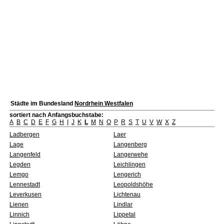
Städte im Bundesland
Nordrhein Westfalen
sortiert nach Anfangsbuchstabe:
A
B
C
D
E
F
G
H
I
J
K
L
M
N
O
P
R
S
T
U
V
W
X
Z
Ladbergen
Laer
Lage
Langenberg
Langenfeld
Langerwehe
Legden
Leichlingen
Lemgo
Lengerich
Lennestadt
Leopoldshöhe
Leverkusen
Lichtenau
Lienen
Lindlar
Linnich
Lippetal