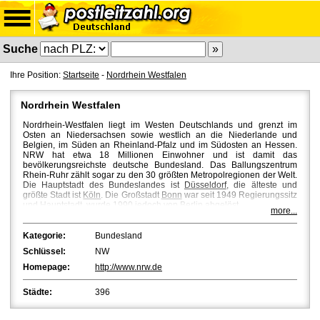
Suche
Ihre Position:
Startseite
-
Nordrhein Westfalen
Nordrhein Westfalen
Nordrhein-Westfalen liegt im Westen Deutschlands und grenzt im
Osten an Niedersachsen sowie westlich an die Niederlande und
Belgien, im Süden an Rheinland-Pfalz und im Südosten an Hessen.
NRW hat etwa 18 Millionen Einwohner und ist damit das
bevölkerungsreichste deutsche Bundesland. Das Ballungszentrum
Rhein-Ruhr zählt sogar zu den 30 größten Metropolregionen der Welt.
Die Hauptstadt des Bundeslandes ist
Düsseldorf
, die älteste und
größte Stadt ist
Köln
. Die Großstadt
Bonn
war seit 1949 Regierungssitz
und Hauptstadt, wurde 1990 jedoch von
Berlin
abgelöst.
more...
Weitere bekannte Großstädte sind
Dortmund
,
Essen
,
Bochum
und
Duisburg
, das weltweit über den größten Binnenhafen verfügt. Bekannt
Kategorie:
Bundesland
geworden ist Nordrhein-Westfalen insbesondere durch seine
Schlüssel:
NW
jahrzehntelange Arbeiterkultur bedingt durch den Kohleabbau in den
Zechen des Ruhrgebiets. Diese Gegend zählt auch heute noch zu den
Homepage:
http://www.nrw.de
bevölkerungsreichsten und wirtschaftlich bedeutendsten Gebieten des
Bundeslandes. NRW verfügt über drei OLG-Berzirke (
Düsseldorf
,
Köln
Städte:
396
und
Hamm
) mit 19 Landgerichten und insgesamt 129
Amtsgerichten
.
Auch kulturell hat die Region viel zu bieten. Gerade im Ruhrgebiet