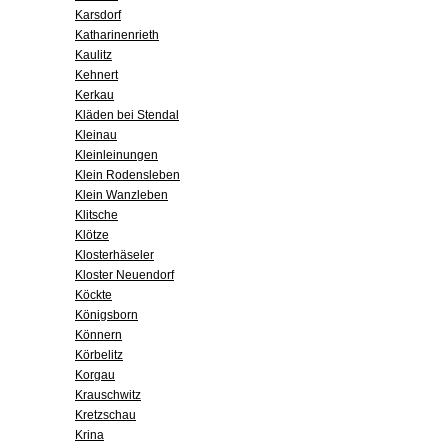
Karsdorf
Katharinenrieth
Kaulitz
Kehnert
Kerkau
Kläden bei Stendal
Kleinau
Kleinleinungen
Klein Rodensleben
Klein Wanzleben
Klitsche
Klötze
Klosterhäseler
Kloster Neuendorf
Köckte
Königsborn
Könnern
Körbelitz
Korgau
Krauschwitz
Kretzschau
Krina