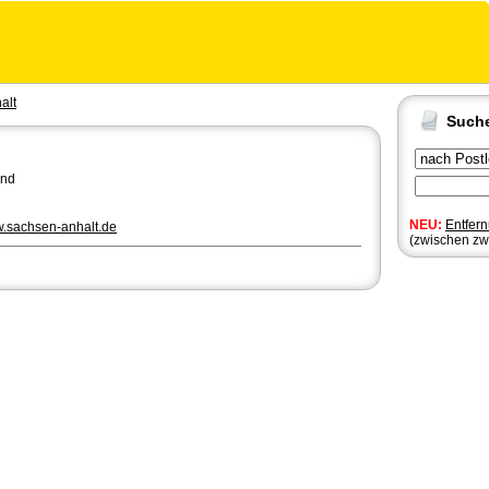
alt
Such
and
NEU:
Entfer
w.sachsen-anhalt.de
(zwischen zw