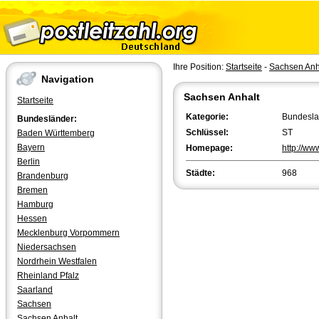
Ihre Position:
Startseite
-
Sachsen Anh
Navigation
Sachsen Anhalt
Startseite
Kategorie:
Bundesl
Bundesländer:
Schlüssel:
ST
Baden Württemberg
Bayern
Homepage:
http://ww
Berlin
Städte:
968
Brandenburg
Bremen
Hamburg
Hessen
Mecklenburg Vorpommern
Niedersachsen
Nordrhein Westfalen
Rheinland Pfalz
Saarland
Sachsen
Sachsen Anhalt