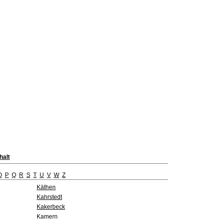
halt
O
P
Q
R
S
T
U
V
W
Z
Käthen
Kahrstedt
Kakerbeck
Kamern