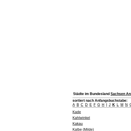
Städte im Bundesland
Sachsen An
sortiert nach Anfangsbuchstabe:
A
B
C
D
E
F
G
H
I
J
K
L
M
N
Kade
Kahlwinkel
Kakau
Kalbe (Milde)