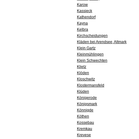
Karow
Kassieck
Kathendorf
Kayna
Kelbra
Kirchscheidungen
Kläden bei Arendsee, Altmark
Klein Gartz
Kleinmühlingen
Klein Schwechten
Klietz
Klöden
Kloschwitz
Klostermansfeld
Klüden
Königerode
Königsmark
Könnigde
Köthen
Kossebau
Kremkau
Krevese